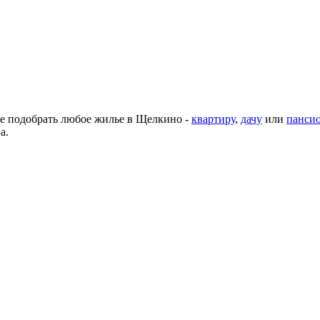
те подобрать любое жилье в Щелкино -
квартиру
,
дачу
или
панси
а.