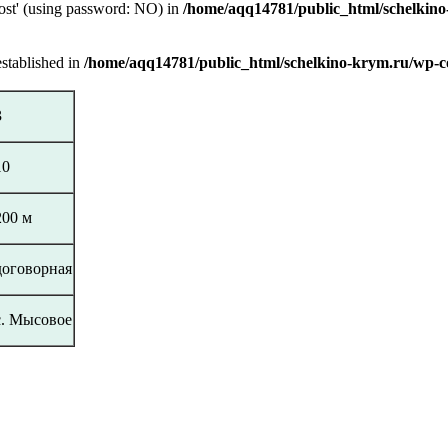
host' (using password: NO) in
/home/aqq14781/public_html/schelkino
established in
/home/aqq14781/public_html/schelkino-krym.ru/wp-c
3
10
200 м
договорная
с. Мысовое