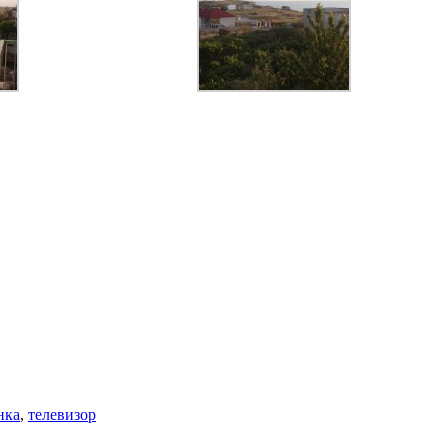
нка
,
телевизор