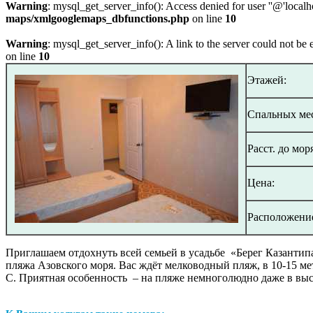
Warning
: mysql_get_server_info(): Access denied for user ''@'local
maps/xmlgooglemaps_dbfunctions.php
on line
10
Warning
: mysql_get_server_info(): A link to the server could not be 
on line
10
Этажей:
Спальных мес
Расст. до мор
Цена:
Расположени
Приглашаем отдохнуть всей семьей в усадьбе «Берег Казантипа»,
пляжа Азовского моря. Вас ждёт мелководный пляж, в 10-15 мет
С. Приятная особенность – на пляже немноголюдно даже в выс