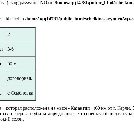
host' (using password: NO) in
/home/aqq14781/public_html/schelkino
established in
/home/aqq14781/public_html/schelkino-krym.ru/wp-c
2
т:
3-6
я:
50 м
договорная.
е:
с.Семёновка
 которая расположена на мысе «Казантип» (60 км от г. Керчи, 50
рах от берега глубина моря до пояса, что очень удобно для куп
окий сезон.