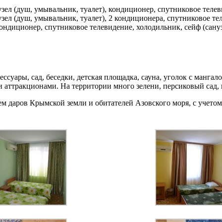
нузел (душ, умывальник, туалет), кондиционер, спутниковое теле
нузел (душ, умывальник, туалет), 2 кондиционера, спутниковое т
кондиционер, спутниковое телевидение, холодильник, сейф (сануз
ссуары, сад, беседки, детская площадка, сауна, уголок с манга
ми аттракционами. На территории много зелени, персиковый сад, 
ем даров Крымской земли и обитателей Азовского моря, с учет