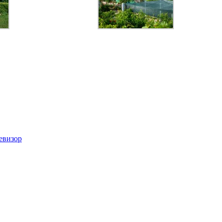
евизор