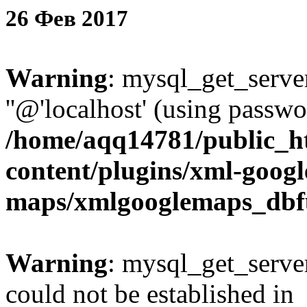
26
Фев
2017
Warning
: mysql_get_server
''@'localhost' (using passw
/home/aqq14781/public_h
content/plugins/xml-googl
maps/xmlgooglemaps_dbf
Warning
: mysql_get_server
could not be established in