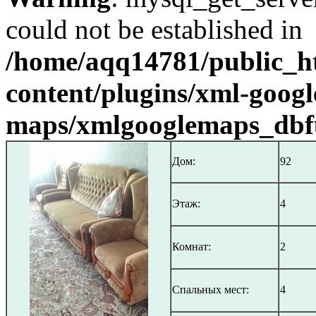
could not be established in
/home/aqq14781/public_h
content/plugins/xml-googl
maps/xmlgooglemaps_dbf
Дом:
92
Этаж:
4
Комнат:
2
Спальных мест:
4