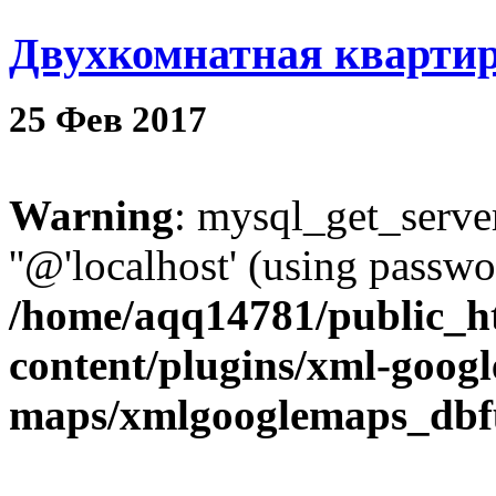
Двухкомнатная квартира
25
Фев
2017
Warning
: mysql_get_server
''@'localhost' (using passw
/home/aqq14781/public_h
content/plugins/xml-googl
maps/xmlgooglemaps_dbf