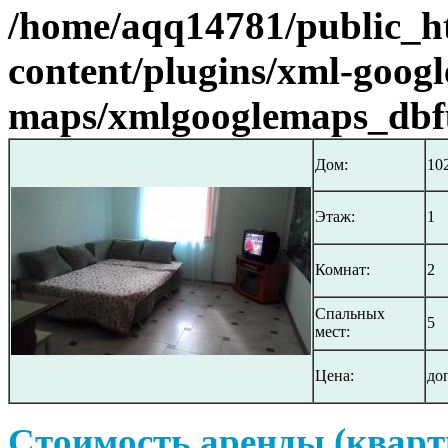
/home/aqq14781/public_h
content/plugins/xml-googl
maps/xmlgooglemaps_dbf
Дом:
10
Этаж:
1
Комнат:
2
Спальных
5
мест:
Цена:
до
Стоимость аренды (кварт