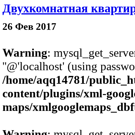
Двухкомнатная квартир
26
Фев
2017
Warning
: mysql_get_server
''@'localhost' (using passw
/home/aqq14781/public_h
content/plugins/xml-googl
maps/xmlgooglemaps_dbf
Warning
: mysql_get_server