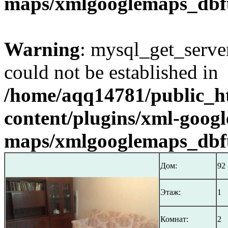
maps/xmlgooglemaps_dbf
Warning
: mysql_get_server
could not be established in
/home/aqq14781/public_h
content/plugins/xml-googl
maps/xmlgooglemaps_dbf
Дом:
92
Этаж:
1
Комнат:
2