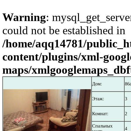
Warning
: mysql_get_server
could not be established in
/home/aqq14781/public_h
content/plugins/xml-googl
maps/xmlgooglemaps_dbf
Дом:
86
Этаж:
3
Комнат:
2
Спальных
4