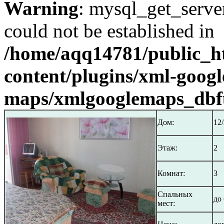
Warning
: mysql_get_server
could not be established in
/home/aqq14781/public_h
content/plugins/xml-googl
maps/xmlgooglemaps_dbf
Дом:
12
Этаж:
2
Комнат:
3
Спальных
до 
мест: