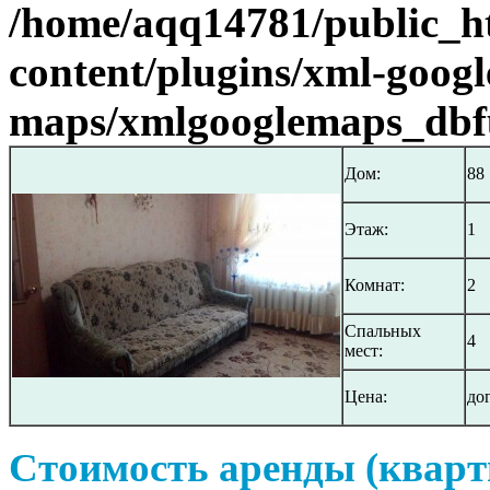
/home/aqq14781/public_h
content/plugins/xml-googl
maps/xmlgooglemaps_dbf
Дом:
88
Этаж:
1
Комнат:
2
Спальных
4
мест:
Цена:
до
Стоимость аренды (кварт