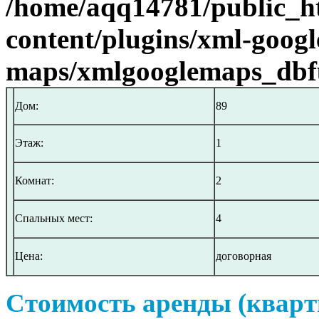
/home/aqq14781/public_h
content/plugins/xml-googl
maps/xmlgooglemaps_dbf
Дом:
89
Этаж:
1
Комнат:
2
Спальных мест:
4
Цена:
договорная
Стоимость аренды (кварт