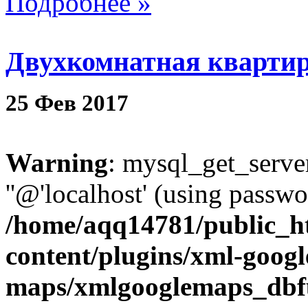
Подробнее »
Двухкомнатная квартир
25
Фев
2017
Warning
: mysql_get_server
''@'localhost' (using passw
/home/aqq14781/public_h
content/plugins/xml-googl
maps/xmlgooglemaps_dbf