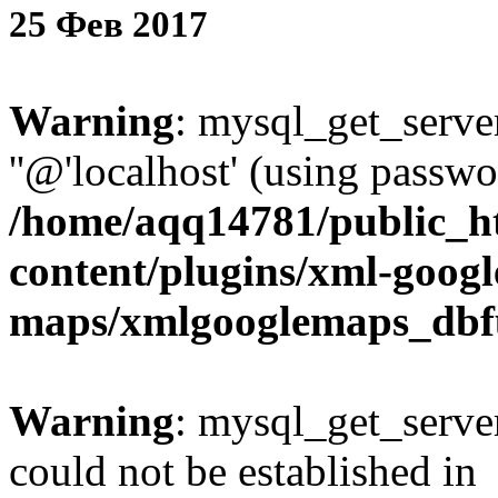
25
Фев
2017
Warning
: mysql_get_server
''@'localhost' (using passw
/home/aqq14781/public_h
content/plugins/xml-googl
maps/xmlgooglemaps_dbf
Warning
: mysql_get_server
could not be established in