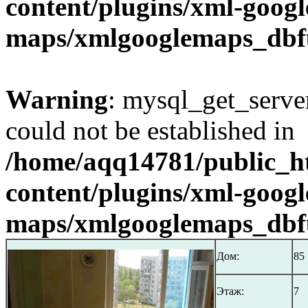
content/plugins/xml-googl
maps/xmlgooglemaps_dbf
Warning
: mysql_get_server
could not be established in
/home/aqq14781/public_h
content/plugins/xml-googl
maps/xmlgooglemaps_dbf
Дом:
85
Этаж:
7