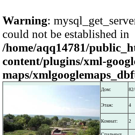
Warning
: mysql_get_server
could not be established in
/home/aqq14781/public_h
content/plugins/xml-googl
maps/xmlgooglemaps_dbf
Дом:
82
Этаж:
4
Комнат:
2
Спальных