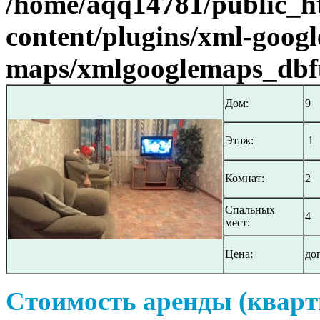
/home/aqq14781/public_h
content/plugins/xml-googl
maps/xmlgooglemaps_dbf
Дом:
9
Этаж:
1
Комнат:
2
Спальных
4
мест:
Цена:
до
Стоимость аренды (кварт