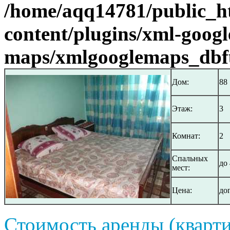
/home/aqq14781/public_h
content/plugins/xml-googl
maps/xmlgooglemaps_dbf
Дом:
88
Этаж:
3
Комнат:
2
Спальных
до 
мест:
Цена:
до
Стоимость аренды (кварти