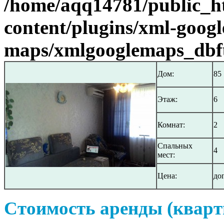
/home/aqq14781/public_h
content/plugins/xml-googl
maps/xmlgooglemaps_dbf
Дом:
85
Этаж:
6
Комнат:
2
Спальных
4
мест:
Цена:
до
Стоимость аренды (кварт