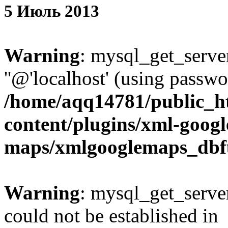
5
Июль
2013
Warning
: mysql_get_server
''@'localhost' (using passw
/home/aqq14781/public_h
content/plugins/xml-googl
maps/xmlgooglemaps_dbf
Warning
: mysql_get_server
could not be established in