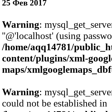
25
Фев
2017
Warning
: mysql_get_server
''@'localhost' (using passw
/home/aqq14781/public_h
content/plugins/xml-googl
maps/xmlgooglemaps_dbf
Warning
: mysql_get_server
could not be established in