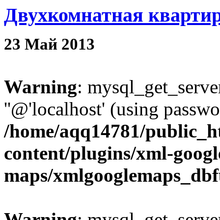
Двухкомнатная квартир
23
Май
2013
Warning
: mysql_get_server
''@'localhost' (using passw
/home/aqq14781/public_h
content/plugins/xml-googl
maps/xmlgooglemaps_dbf
Warning
: mysql_get_server