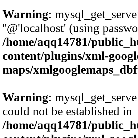
Warning
: mysql_get_server
''@'localhost' (using passw
/home/aqq14781/public_h
content/plugins/xml-googl
maps/xmlgooglemaps_dbf
Warning
: mysql_get_server
could not be established in
/home/aqq14781/public_h