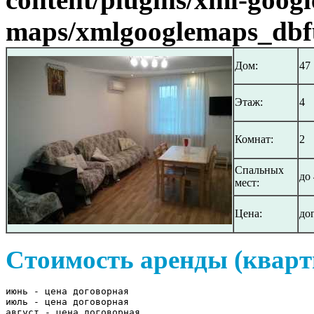
maps/xmlgooglemaps_dbf
Дом:
47
Этаж:
4
Комнат:
2
Спальных
до 
мест:
Цена:
до
Стоимость аренды (кварт
июнь - цена договорная

июль - цена договорная

август - цена договорная