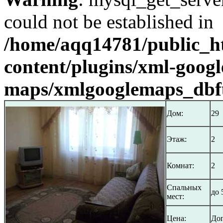
could not be established in
/home/aqq14781/public_h
content/plugins/xml-googl
maps/xmlgooglemaps_dbf
Дом:
29
Этаж:
2
Комнат:
2
Спальных
до 
мест:
Цена:
До