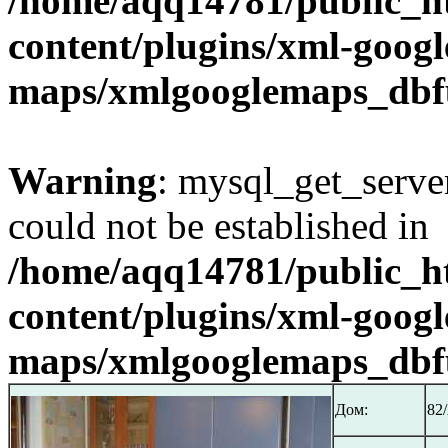
/home/aqq14781/public_h
content/plugins/xml-googl
maps/xmlgooglemaps_dbf
Warning
: mysql_get_server
could not be established in
/home/aqq14781/public_h
content/plugins/xml-googl
maps/xmlgooglemaps_dbf
Дом:
82