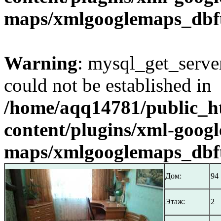
maps/xmlgooglemaps_dbf
Warning
: mysql_get_server
could not be established in
/home/aqq14781/public_h
content/plugins/xml-googl
maps/xmlgooglemaps_dbf
Дом:
94
Этаж:
2