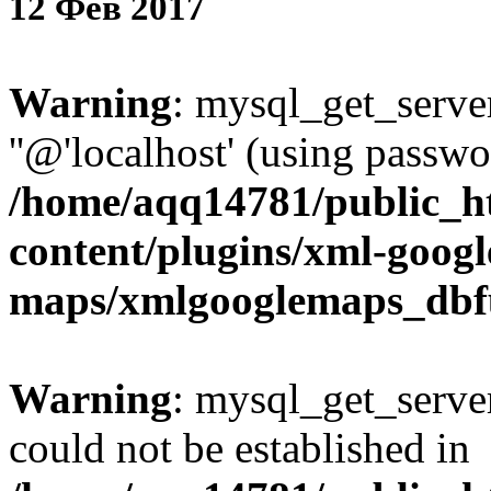
12
Фев
2017
Warning
: mysql_get_server
''@'localhost' (using passw
/home/aqq14781/public_h
content/plugins/xml-googl
maps/xmlgooglemaps_dbf
Warning
: mysql_get_server
could not be established in