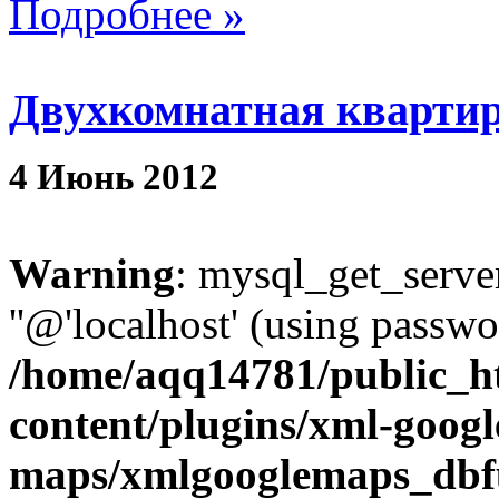
Подробнее »
Двухкомнатная квартира
4
Июнь
2012
Warning
: mysql_get_server
''@'localhost' (using passw
/home/aqq14781/public_h
content/plugins/xml-googl
maps/xmlgooglemaps_dbf